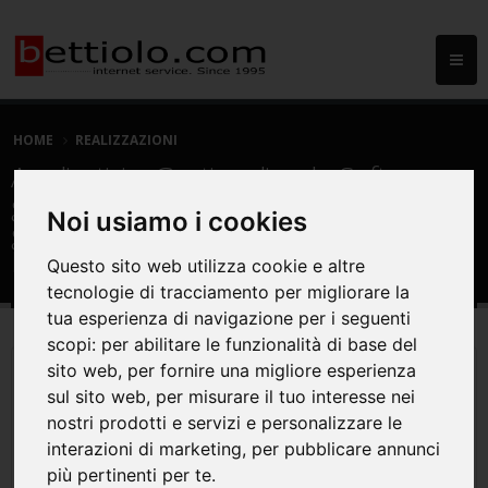
HOME
REALIZZAZIONI
Applicativi e Gestionali web: Software
gestionale web GDO RT per la
Noi usiamo i cookies
generazione del tracciato Record per
la Grande distribuzione (GDO)
Questo sito web utilizza cookie e altre
tecnologie di tracciamento per migliorare la
tua esperienza di navigazione per i seguenti
scopi:
per abilitare le funzionalità di base del
sito web
,
per fornire una migliore esperienza
sul sito web
,
per misurare il tuo interesse nei
nostri prodotti e servizi e personalizzare le
interazioni di marketing
,
per pubblicare annunci
più pertinenti per te
.