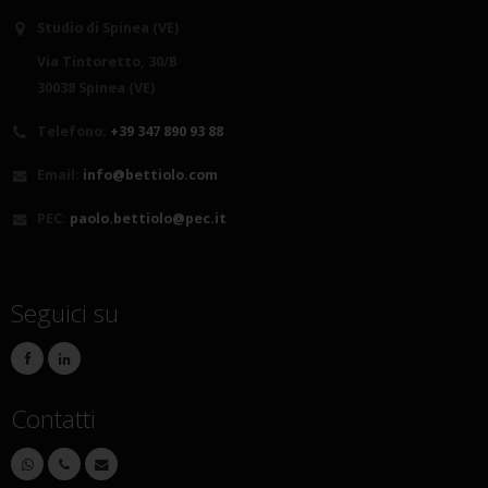
Studio di Spinea (VE)
Via Tintoretto, 30/B
30038 Spinea (VE)
Telefono:
+39 347 890 93 88
Email:
info@bettiolo.com
PEC:
paolo.bettiolo@pec.it
Seguici su
Contatti